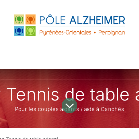
FRANCE
ACCUEILS DE JOUR
PARTENAIRE
ZHEIMER P.O.
LE GRAND PLATANE
r Tennis de table
Pour les couples aidants / aidé à Canohès