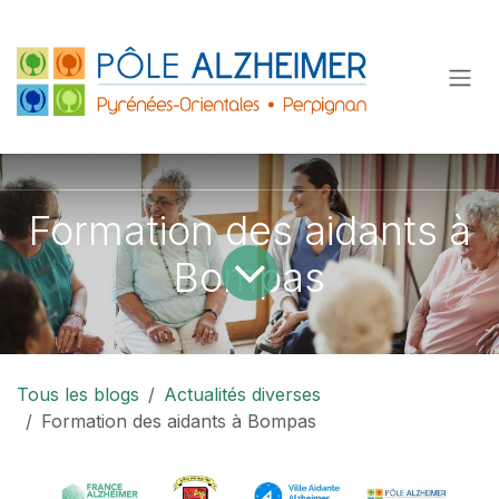
Se rendre au contenu
Formation des aidants à
Bompas
Tous les blogs
Actualités diverses
Formation des aidants à Bompas