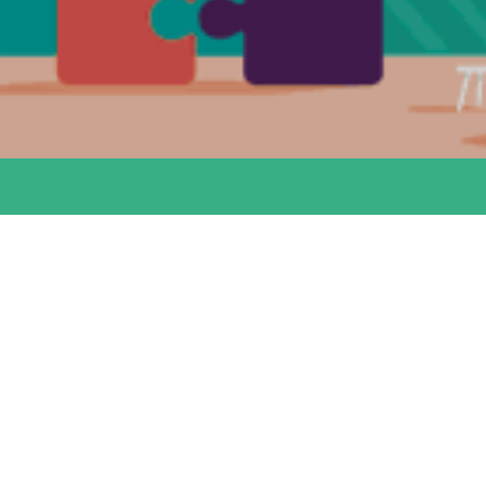
Accès rapides :
France Alzheimer P.O
La plateforme des aidants
Accueils de jour "Le Grand Platane"
Nos partenaires
Contactez-nous
Nous sommes là pour vous aider