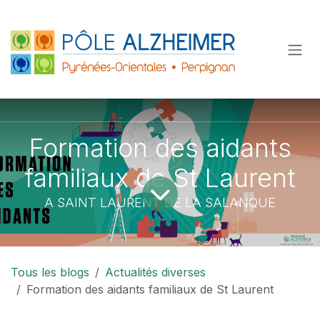
Se rendre au contenu
Formation des aidants
familiaux de St Laurent
A SAINT LAURENT DE LA SALANQUE
Tous les blogs
Actualités diverses
Formation des aidants familiaux de St Laurent