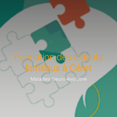
Formation des aidants
familiaux à Céret
Maladies Neuro-évolutive