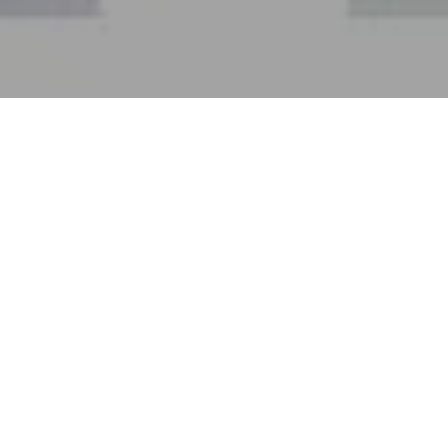
Tous les blogs
Actualités diverses
Information concernant le TEMPS LIBERE (TL)
Nous vous présentons le nouveau dispositif
expérimental "TEMPS LIBÉRÉ" (T.L.) à disposition
des aidants, mis en place depuis le 01.07.2020
par l’association LE GRAND PLATANE en
partenariat avec France Alzheimer P.O, avec le