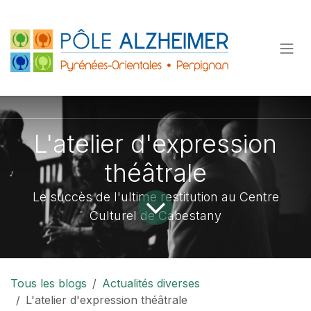
Se rendre au contenu
L'atelier d'expression
théâtrale
Le succès de l'ultime restitution au Centre
Culturel de Cabestany
Tous les blogs
Actualités diverses
L'atelier d'expression théâtrale