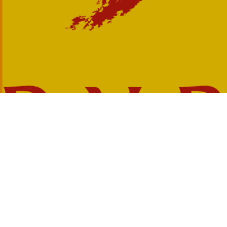
Accès rapides :
France Alzheimer P.O
La plateforme des aidants