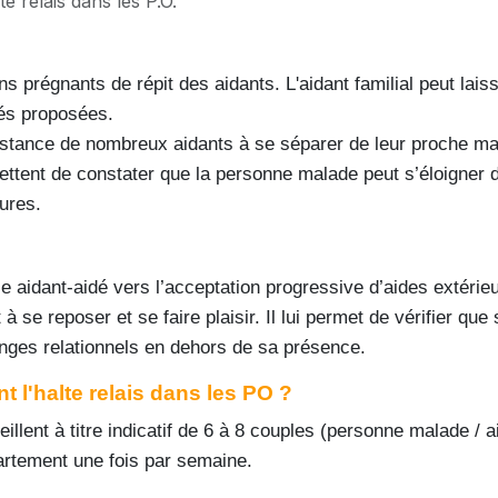
te relais dans les P.O.
s prégnants de répit des aidants. L'aidant familial peut la
ités proposées.
sistance de nombreux aidants à se séparer de leur proche mal
mettent de constater que la personne malade peut s’éloigner
eures.
aidant-aidé vers l’acceptation progressive d’aides extérieure
et à se reposer et se faire plaisir. Il lui permet de vérifier 
hanges relationnels en dehors de sa présence.
l'halte relais dans les PO ?
illent à titre indicatif de 6 à 8 couples (personne malade / a
artement une fois par semaine.