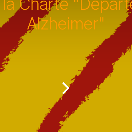
 la Charte "Dépar
Alzheimer"