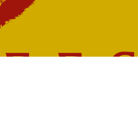
r
Nous suivre
dez-