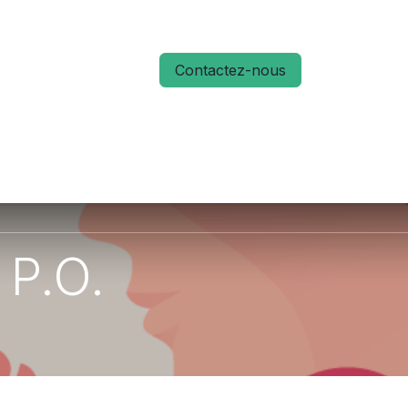
Contactez-nous
S
ACTUALITÉS
MÉMO RUN 66
 P.O.