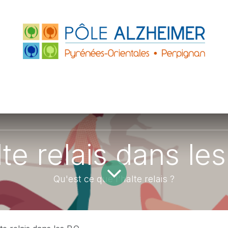
FRANCE
ACCUEILS DE JOUR
PARTENAIRE
ZHEIMER P.O.
LE GRAND PLATANE
lte relais dans les
Qu'est ce que l'halte relais ?