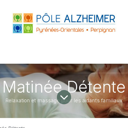
FRANCE
ACCUEILS DE JOUR
PARTENAIRE
ZHEIMER P.O.
LE GRAND PLATANE
Matinée Détente
Relaxation et massage pour les aidants familiaux