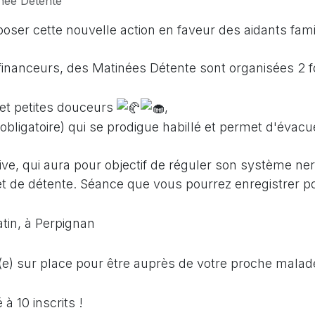
née Détente
er cette nouvelle action en faveur des aidants fam
financeurs, des Matinées Détente sont organisées 2 fo
et petites douceurs
,
ligatoire) qui se prodigue habillé et permet d'évacue
tive, qui aura pour objectif de réguler son système ne
et de détente. Séance que vous pourrez enregistrer po
atin, à Perpignan
e) sur place pour être auprès de votre proche malade
à 10 inscrits !