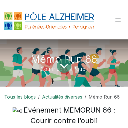
Se rendre au contenu
Mémo Run 66
Courir contre l'oubli
Tous les blogs
Actualités diverses
Mémo Run 66
Événement MEMORUN 66 :
Courir contre l’oubli