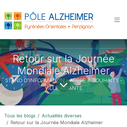
Se rendre au contenu
Retour sur la Journée
Mondiale Alzheimer
STAND D'INFORMATION - ARBRE À SOUHAITS -
VILLE AIDANTE
Tous les blogs
Actualités diverses
Retour sur la Journée Mondiale Alzheimer