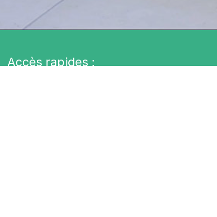
Accès rapides :
France Alzheimer P.O
La plateforme des aidants
Accueils de jour "Le Grand Platane"
Nos partenaires
Contactez-nous
Nous sommes là pour vous aider
N'hésitez pas à nous contacter pour prendre rendez-
vous.