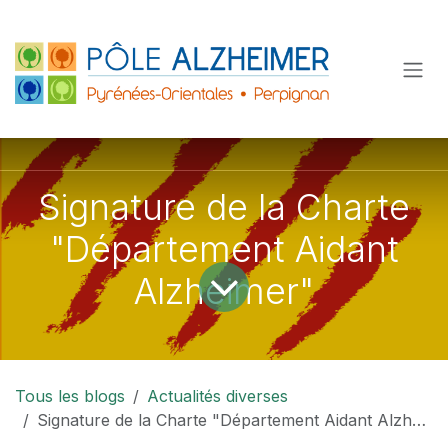
Se rendre au contenu
Signature de la Charte
"Département Aidant
Alzheimer"
Tous les blogs
Actualités diverses
Signature de la Charte "Département Aidant Alzheimer"