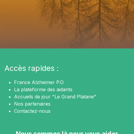
Accès rapides :
France Alzheimer P.O
La plateforme des aidants
Accueils de jour "Le Grand Platane"
Nos partenaires
Contactez-nous
Nous sommes là pour vous aider