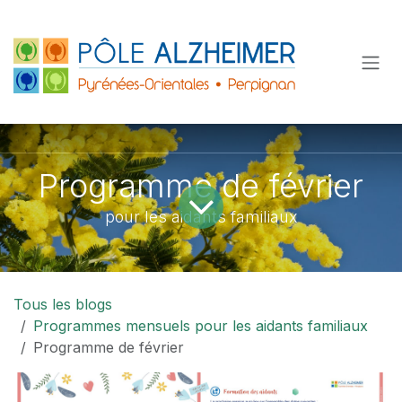
Se rendre au contenu
Programme de février
pour les aidants familiaux
Tous les blogs
Programmes mensuels pour les aidants familiaux
Programme de février