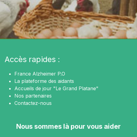
Accès rapides :
France Alzheimer P.O
La plateforme des aidants
Accueils de jour "Le Grand Platane"
Nos partenaires
Contactez-nous
Nous sommes là pour vous aider