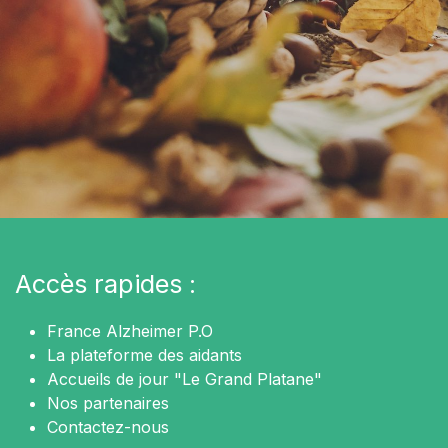
Accès rapides :
France Alzheimer P.O
La plateforme des aidants
Accueils de jour "Le Grand Platane"
Nos partenaires
Contactez-nous