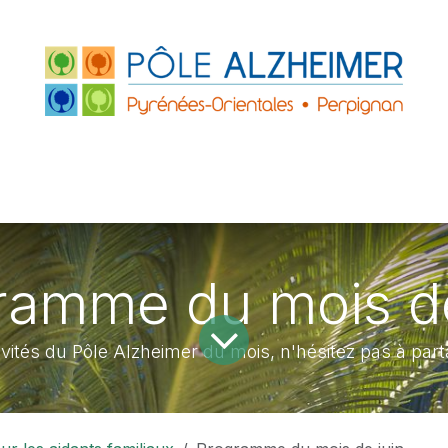
FRANCE
ACCUEILS DE JOUR
PARTENAIRE
ZHEIMER P.O.
LE GRAND PLATANE
ramme du mois de
ités du Pôle Alzheimer du mois, n'hésitez pas à part