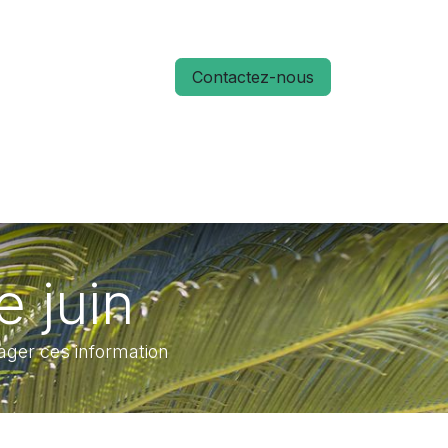
Contactez-nous
S
ACTUALITÉS
MÉMO RUN 66
 juin
ager ces information