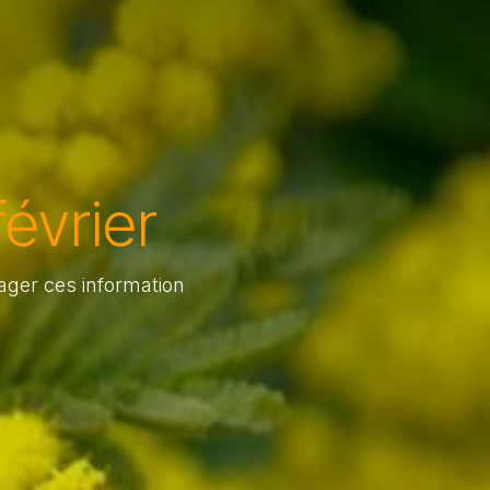
évrier
ager ces information