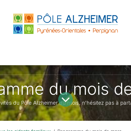
FRANCE
ACCUEILS DE JOUR
PARTENAIRE
ZHEIMER P.O.
LE GRAND PLATANE
amme du mois d
ités du Pôle Alzheimer du mois, n'hésitez pas à part