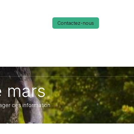
Contactez-nous
S
ACTUALITÉS
MÉMO RUN 66
e mars
ager ces information