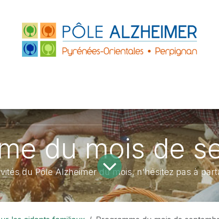
FRANCE
ACCUEILS DE JOUR
PARTENAIRE
ZHEIMER P.O.
LE GRAND PLATANE
me du mois de s
ités du Pôle Alzheimer du mois, n'hésitez pas à part