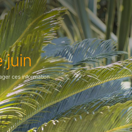
 juin
ager ces information