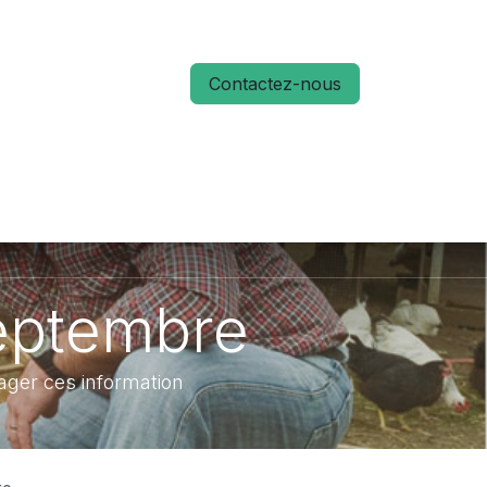
Contactez-nous
S
ACTUALITÉS
MÉMO RUN 66
eptembre
ager ces information